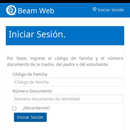
Beam Web
Iniciar Sesión
Iniciar Sesión.
Por favor, ingrese el código de familia y el número
documento de la madre, del padre o del estudiante.
Código de Familia
Número Documento
¿Recordarme?